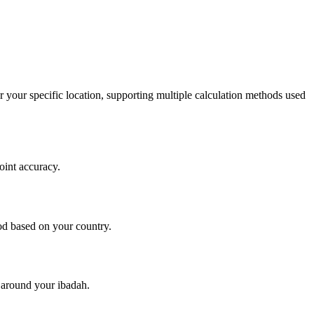
r your specific location, supporting multiple calculation methods used
oint accuracy.
d based on your country.
y around your ibadah.