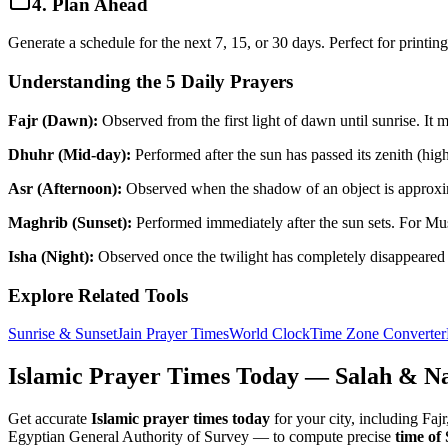
4. Plan Ahead
Generate a schedule for the next 7, 15, or 30 days. Perfect for printin
Understanding the 5 Daily Prayers
Fajr (Dawn):
Observed from the first light of dawn until sunrise. It
Dhuhr (Mid-day):
Performed after the sun has passed its zenith (highes
Asr (Afternoon):
Observed when the shadow of an object is approximate
Maghrib (Sunset):
Performed immediately after the sun sets. For Mus
Isha (Night):
Observed once the twilight has completely disappeared f
Explore Related Tools
Sunrise & Sunset
Jain Prayer Times
World Clock
Time Zone Converter
Islamic Prayer Times Today — Salah & N
Get accurate
Islamic prayer times today
for your city, including Fa
Egyptian General Authority of Survey — to compute precise
time of