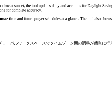
 time
at sunset, the tool updates daily and accounts for Daylight Savi
zone for complete accuracy.
amaz time
and future prayer schedules at a glance. The tool also shows 
グローバルワークスペースでタイムゾーン間の調整が簡単に行