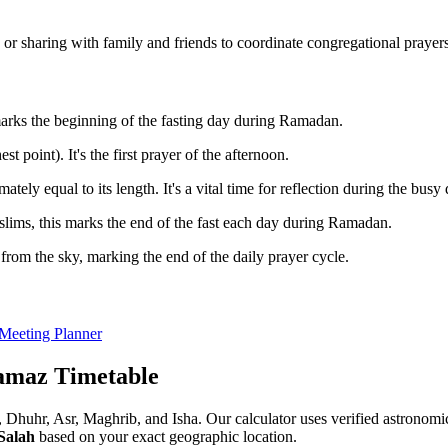
g or sharing with family and friends to coordinate congregational prayers
 marks the beginning of the fasting day during Ramadan.
t point). It's the first prayer of the afternoon.
ly equal to its length. It's a vital time for reflection during the busy 
lims, this marks the end of the fast each day during Ramadan.
rom the sky, marking the end of the daily prayer cycle.
Meeting Planner
amaz Timetable
jr, Dhuhr, Asr, Maghrib, and Isha. Our calculator uses verified astro
 Salah
based on your exact geographic location.