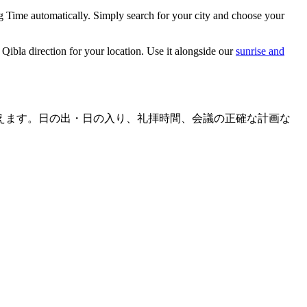
ng Time automatically. Simply search for your city and choose your
Qibla direction for your location. Use it alongside our
sunrise and
えます。日の出・日の入り、礼拝時間、会議の正確な計画な