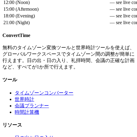
12:00
(
Noon
)
— see live con
15:00
(
Afternoon
)
— see live con
18:00
(
Evening
)
— see live con
21:00
(
Night
)
— see live con
ConvertTime
無料のタイムゾーン変換ツールと世界時計ツールを使えば、
グローバルワークスペースでタイムゾーン間の調整が簡単に
行えます。日の出・日の入り、礼拝時間、会議の正確な計画
など、すべてが1か所で行えます。
ツール
タイムゾーンコンバーター
世界時計
会議プランナー
時間計算機
リソース