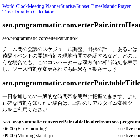
World Clock
Meeting Planner
Sunrise/Sunset Times
Islamic Prayer
Times
Duration Calculator
seo.programmatic.converterPair.introHea
seo.programmatic.converterPair.introP1
チーム間の会議のスケジュール調整、出張の計画、あるいは
遠隔イベントの開始時刻を現地時間で確認するなど、どのよ
うな場合でも、このコンバーターは双方向の相当時刻を表示
し、ソース時刻が変更されても結果を同期させます。
seo.programmatic.converterPair.tableTitl
一日を通しての一般的な時間帯を簡単に把握できます。より
正確な時刻を知りたい場合は、上記のリアルタイム変換ツー
ルをご利用ください。
seo.programmatic.converterPair.tableHeaderFrom
seo.programm
06:00
(
Early morning
)
— see live con
09:00
(
Morning standup
)
— see live con