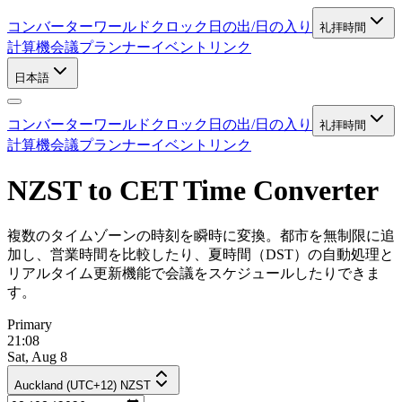
コンバーター
ワールドクロック
日の出/日の入り
礼拝時間
計算機
会議プランナー
イベントリンク
日本語
コンバーター
ワールドクロック
日の出/日の入り
礼拝時間
計算機
会議プランナー
イベントリンク
NZST to CET Time Converter
複数のタイムゾーンの時刻を瞬時に変換。都市を無制限に追
加し、営業時間を比較したり、夏時間（DST）の自動処理と
リアルタイム更新機能で会議をスケジュールしたりできま
す。
Primary
21:08
Sat, Aug 8
Auckland (UTC+12) NZST