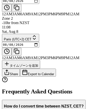
12AM
3AM
6AM
9AM
12PM
3PM
6PM
9PM
12AM
Zone 2
-10hr from NZST
11:08
Sat, Aug 8
Paris (UTC+2) CET
12AM
3AM
6AM
9AM
12PM
3PM
6PM
9PM
12AM
タイムゾーンを追加
Share
Export to Calendar
Frequently Asked Questions
How do I convert time between NZST, CET?