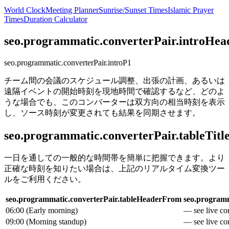
World Clock
Meeting Planner
Sunrise/Sunset Times
Islamic Prayer
Times
Duration Calculator
seo.programmatic.converterPair.introHea
seo.programmatic.converterPair.introP1
チーム間の会議のスケジュール調整、出張の計画、あるいは
遠隔イベントの開始時刻を現地時間で確認するなど、どのよ
うな場合でも、このコンバーターは双方向の相当時刻を表示
し、ソース時刻が変更されても結果を同期させます。
seo.programmatic.converterPair.tableTitl
一日を通しての一般的な時間帯を簡単に把握できます。より
正確な時刻を知りたい場合は、上記のリアルタイム変換ツー
ルをご利用ください。
seo.programmatic.converterPair.tableHeaderFrom
seo.programm
06:00
(
Early morning
)
— see live con
09:00
(
Morning standup
)
— see live con