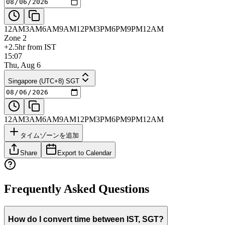
12AM
3AM
6AM
9AM
12PM
3PM
6PM
9PM
12AM
Zone 2
+2.5hr from IST
15:07
Thu, Aug 6
Singapore (UTC+8) SGT
12AM
3AM
6AM
9AM
12PM
3PM
6PM
9PM
12AM
タイムゾーンを追加
Share
Export to Calendar
Frequently Asked Questions
How do I convert time between IST, SGT?