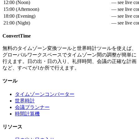
12:00
(
Noon
)
— see live con
15:00
(
Afternoon
)
— see live con
18:00
(
Evening
)
— see live con
21:00
(
Night
)
— see live con
ConvertTime
無料のタイムゾーン変換ツールと世界時計ツールを使えば、
グローバルワークスペースでタイムゾーン間の調整が簡単に
行えます。日の出・日の入り、礼拝時間、会議の正確な計画
など、すべてが1か所で行えます。
ツール
タイムゾーンコンバーター
世界時計
会議プランナー
時間計算機
リソース