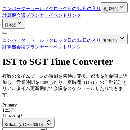
コンバーター
ワールドクロック
日の出/日の入り
礼拝時間
計算機
会議プランナー
イベントリンク
日本語
コンバーター
ワールドクロック
日の出/日の入り
礼拝時間
計算機
会議プランナー
イベントリンク
IST to SGT Time Converter
複数のタイムゾーンの時刻を瞬時に変換。都市を無制限に追
加し、営業時間を比較したり、夏時間（DST）の自動処理と
リアルタイム更新機能で会議をスケジュールしたりできま
す。
Primary
12:37
Thu, Aug 6
Kolkata (UTC+5:30) IST