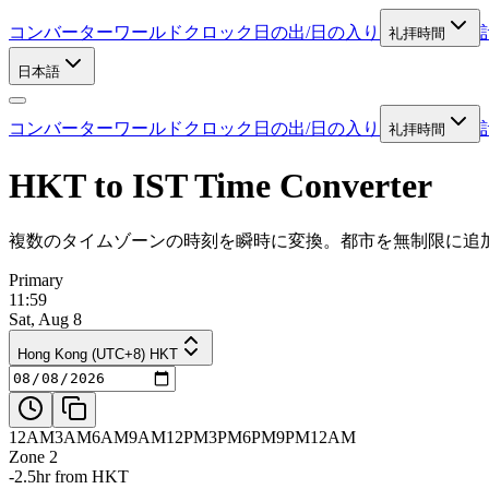
コンバーター
ワールドクロック
日の出/日の入り
礼拝時間
日本語
コンバーター
ワールドクロック
日の出/日の入り
礼拝時間
HKT to IST Time Converter
複数のタイムゾーンの時刻を瞬時に変換。都市を無制限に追
Primary
11:59
Sat, Aug 8
Hong Kong (UTC+8) HKT
12AM
3AM
6AM
9AM
12PM
3PM
6PM
9PM
12AM
Zone 2
-2.5hr from HKT