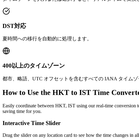
DST対応
夏時間への移行を自動的に処理します。
400以上のタイムゾーン
都市、略語、UTC オフセットを含むすべての IANA タイ
How to Use the
HKT to IST
Time Convert
Easily coordinate between
HKT, IST
using our real-time conversion to
saving time for you.
Interactive Time Slider
Drag the slider on any location card to see how the time changes in al