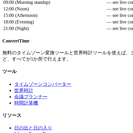
09:00
(
Morning standup
)
— see live con
12:00
(
Noon
)
— see live con
15:00
(
Afternoon
)
— see live con
18:00
(
Evening
)
— see live con
21:00
(
Night
)
— see live con
ConvertTime
無料のタイムゾーン変換ツールと世界時計ツールを使えば、
ど、すべてが1か所で行えます。
ツール
タイムゾーンコンバーター
世界時計
会議プランナー
時間計算機
リソース
日の出と日の入り