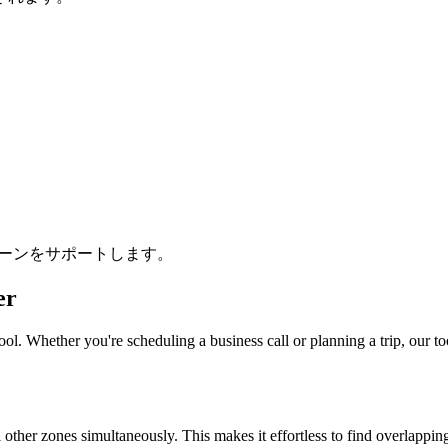
ムゾーンをサポートします。
er
ol. Whether you're scheduling a business call or planning a trip, our to
l other zones simultaneously. This makes it effortless to find overlappi