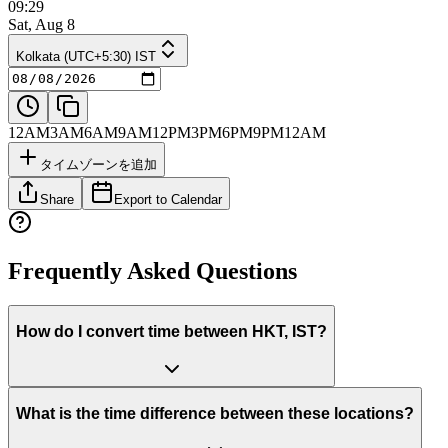
09:29
Sat, Aug 8
Kolkata (UTC+5:30) IST
12AM
3AM
6AM
9AM
12PM
3PM
6PM
9PM
12AM
タイムゾーンを追加
Share
Export to Calendar
Frequently Asked Questions
How do I convert time between HKT, IST?
What is the time difference between these locations?