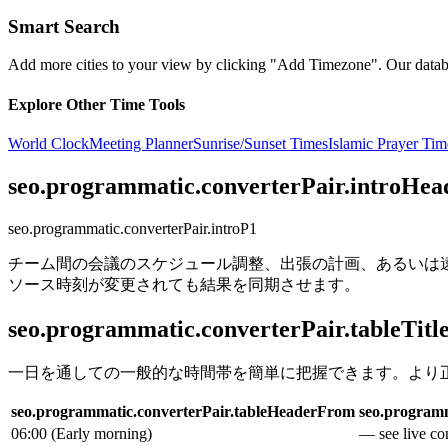
Smart Search
Add more cities to your view by clicking "Add Timezone". Our databas
Explore Other Time Tools
World Clock
Meeting Planner
Sunrise/Sunset Times
Islamic Prayer Tim
seo.programmatic.converterPair.introHea
seo.programmatic.converterPair.introP1
チーム間の会議のスケジュール調整、出張の計画、あるいは
ソース時刻が変更されても結果を同期させます。
seo.programmatic.converterPair.tableTitl
一日を通しての一般的な時間帯を簡単に把握できます。より
seo.programmatic.converterPair.tableHeaderFrom
seo.programm
06:00
(
Early morning
)
— see live con