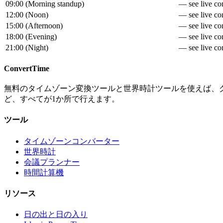
09:00
(
Morning standup
)
— see live con
12:00
(
Noon
)
— see live con
15:00
(
Afternoon
)
— see live con
18:00
(
Evening
)
— see live con
21:00
(
Night
)
— see live con
ConvertTime
無料のタイムゾーン変換ツールと世界時計ツールを使えば、
ど、すべてが1か所で行えます。
ツール
タイムゾーンコンバーター
世界時計
会議プランナー
時間計算機
リソース
日の出と日の入り