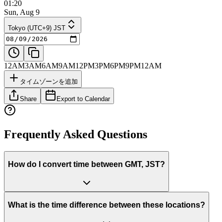
01:20
Sun, Aug 9
Tokyo (UTC+9) JST
12AM
3AM
6AM
9AM
12PM
3PM
6PM
9PM
12AM
タイムゾーンを追加
Share
Export to Calendar
Frequently Asked Questions
How do I convert time between GMT, JST?
What is the time difference between these locations?