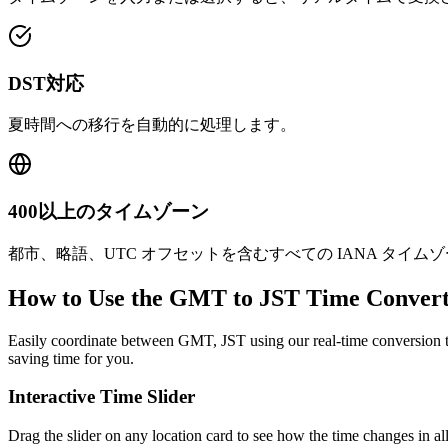
DST対応
夏時間への移行を自動的に処理します。
400以上のタイムゾーン
都市、略語、UTC オフセットを含むすべての IANA タイ
How to Use the
GMT to JST
Time Convert
Easily coordinate between
GMT, JST
using our real-time conversion t
saving time for you.
Interactive Time Slider
Drag the slider on any location card to see how the time changes in al