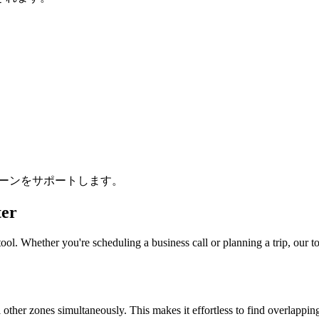
ムゾーンをサポートします。
er
ool. Whether you're scheduling a business call or planning a trip, our to
l other zones simultaneously. This makes it effortless to find overlappi