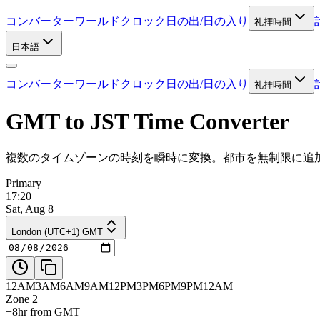
コンバーター
ワールドクロック
日の出/日の入り
礼拝時間
日本語
コンバーター
ワールドクロック
日の出/日の入り
礼拝時間
GMT to JST Time Converter
複数のタイムゾーンの時刻を瞬時に変換。都市を無制限に追
Primary
17:20
Sat, Aug 8
London (UTC+1) GMT
12AM
3AM
6AM
9AM
12PM
3PM
6PM
9PM
12AM
Zone 2
+8hr from GMT