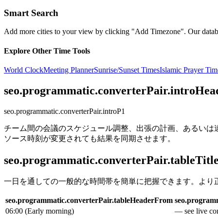
Smart Search
Add more cities to your view by clicking "Add Timezone". Our databas
Explore Other Time Tools
World Clock
Meeting Planner
Sunrise/Sunset Times
Islamic Prayer Tim
seo.programmatic.converterPair.introHea
seo.programmatic.converterPair.introP1
チーム間の会議のスケジュール調整、出張の計画、あるいは
ソース時刻が変更されても結果を同期させます。
seo.programmatic.converterPair.tableTitl
一日を通しての一般的な時間帯を簡単に把握できます。より
seo.programmatic.converterPair.tableHeaderFrom
seo.programm
06:00
(
Early morning
)
— see live con