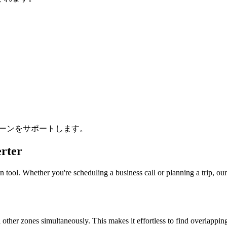
ムゾーンをサポートします。
rter
 tool. Whether you're scheduling a business call or planning a trip, our
l other zones simultaneously. This makes it effortless to find overlappi