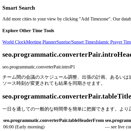
Smart Search
Add more cities to your view by clicking "Add Timezone". Our databas
Explore Other Time Tools
World Clock
Meeting Planner
Sunrise/Sunset Times
Islamic Prayer Tim
seo.programmatic.converterPair.introHea
seo.programmatic.converterPair.introP1
チーム間の会議のスケジュール調整、出張の計画、あるいは
ソース時刻が変更されても結果を同期させます。
seo.programmatic.converterPair.tableTitl
一日を通しての一般的な時間帯を簡単に把握できます。より
seo.programmatic.converterPair.tableHeaderFrom
seo.programm
06:00
(
Early morning
)
— see live con