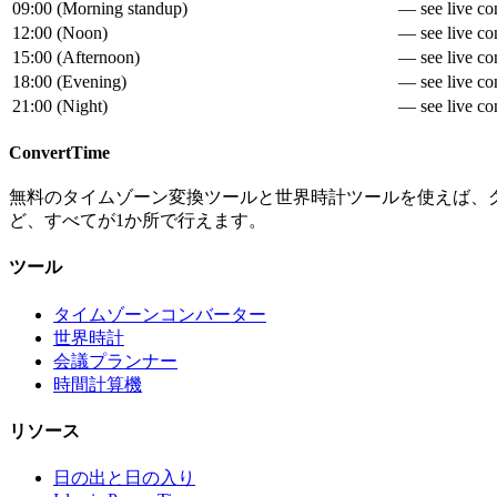
09:00
(
Morning standup
)
— see live con
12:00
(
Noon
)
— see live con
15:00
(
Afternoon
)
— see live con
18:00
(
Evening
)
— see live con
21:00
(
Night
)
— see live con
ConvertTime
無料のタイムゾーン変換ツールと世界時計ツールを使えば、
ど、すべてが1か所で行えます。
ツール
タイムゾーンコンバーター
世界時計
会議プランナー
時間計算機
リソース
日の出と日の入り