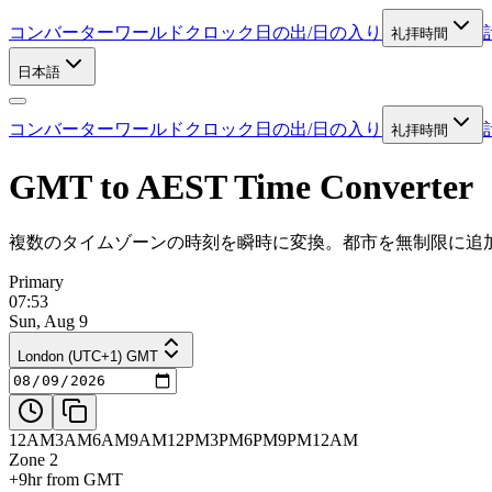
コンバーター
ワールドクロック
日の出/日の入り
礼拝時間
日本語
コンバーター
ワールドクロック
日の出/日の入り
礼拝時間
GMT to AEST Time Converter
複数のタイムゾーンの時刻を瞬時に変換。都市を無制限に追
Primary
07:53
Sun, Aug 9
London (UTC+1) GMT
12AM
3AM
6AM
9AM
12PM
3PM
6PM
9PM
12AM
Zone 2
+9hr from GMT