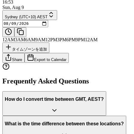
16:53
Sun, Aug 9
Sydney (UTC+10) AEST
12AM
3AM
6AM
9AM
12PM
3PM
6PM
9PM
12AM
タイムゾーンを追加
Share
Export to Calendar
Frequently Asked Questions
How do I convert time between GMT, AEST?
What is the time difference between these locations?