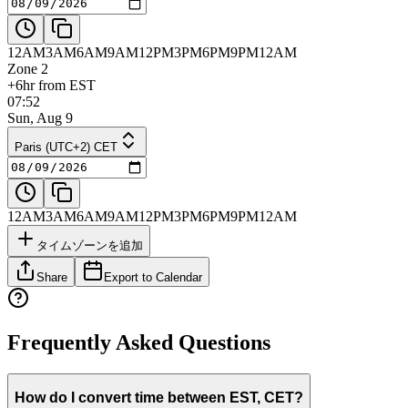
12AM
3AM
6AM
9AM
12PM
3PM
6PM
9PM
12AM
Zone 2
+6hr from EST
07:52
Sun, Aug 9
Paris (UTC+2) CET
12AM
3AM
6AM
9AM
12PM
3PM
6PM
9PM
12AM
タイムゾーンを追加
Share
Export to Calendar
Frequently Asked Questions
How do I convert time between EST, CET?