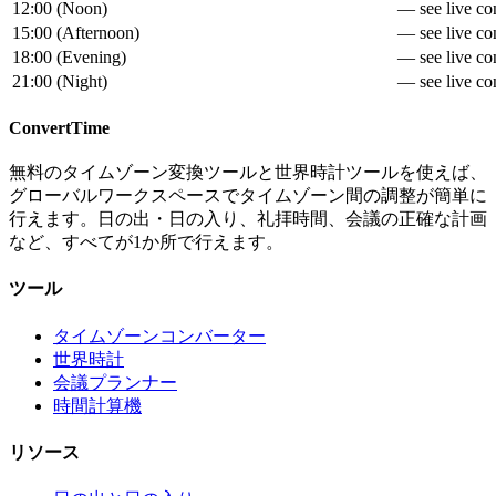
12:00
(
Noon
)
— see live con
15:00
(
Afternoon
)
— see live con
18:00
(
Evening
)
— see live con
21:00
(
Night
)
— see live con
ConvertTime
無料のタイムゾーン変換ツールと世界時計ツールを使えば、
グローバルワークスペースでタイムゾーン間の調整が簡単に
行えます。日の出・日の入り、礼拝時間、会議の正確な計画
など、すべてが1か所で行えます。
ツール
タイムゾーンコンバーター
世界時計
会議プランナー
時間計算機
リソース