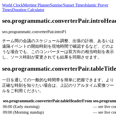
World Clock
Meeting Planner
Sunrise/Sunset Times
Islamic Prayer
Times
Duration Calculator
seo.programmatic.converterPair.introHea
seo.programmatic.converterPair.introP1
チーム間の会議のスケジュール調整、出張の計画、あるいは
遠隔イベントの開始時刻を現地時間で確認するなど、どのよ
うな場合でも、このコンバーターは双方向の相当時刻を表示
し、ソース時刻が変更されても結果を同期させます。
seo.programmatic.converterPair.tableTitl
一日を通しての一般的な時間帯を簡単に把握できます。より
正確な時刻を知りたい場合は、上記のリアルタイム変換ツー
ルをご利用ください。
seo.programmatic.converterPair.tableHeaderFrom
seo.programm
06:00
(
Early morning
)
— see live con
09:00
(
Morning standup
)
— see live con