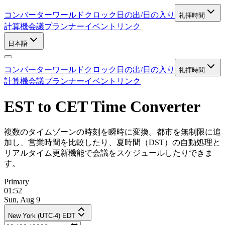
コンバーター
ワールドクロック
日の出/日の入り
礼拝時間
計算機
会議プランナー
イベントリンク
日本語
コンバーター
ワールドクロック
日の出/日の入り
礼拝時間
計算機
会議プランナー
イベントリンク
EST to CET Time Converter
複数のタイムゾーンの時刻を瞬時に変換。都市を無制限に追
加し、営業時間を比較したり、夏時間（DST）の自動処理と
リアルタイム更新機能で会議をスケジュールしたりできま
す。
Primary
01:52
Sun, Aug 9
New York (UTC-4) EDT