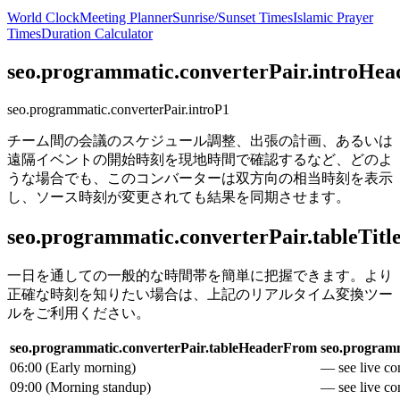
World Clock
Meeting Planner
Sunrise/Sunset Times
Islamic Prayer
Times
Duration Calculator
seo.programmatic.converterPair.introHea
seo.programmatic.converterPair.introP1
チーム間の会議のスケジュール調整、出張の計画、あるいは
遠隔イベントの開始時刻を現地時間で確認するなど、どのよ
うな場合でも、このコンバーターは双方向の相当時刻を表示
し、ソース時刻が変更されても結果を同期させます。
seo.programmatic.converterPair.tableTitl
一日を通しての一般的な時間帯を簡単に把握できます。より
正確な時刻を知りたい場合は、上記のリアルタイム変換ツー
ルをご利用ください。
seo.programmatic.converterPair.tableHeaderFrom
seo.programm
06:00
(
Early morning
)
— see live con
09:00
(
Morning standup
)
— see live con