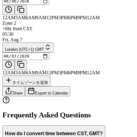
12AM
3AM
6AM
9AM
12PM
3PM
6PM
9PM
12AM
Zone 2
+6hr from CST
05:30
Fri, Aug 7
London (UTC+1) GMT
12AM
3AM
6AM
9AM
12PM
3PM
6PM
9PM
12AM
タイムゾーンを追加
Share
Export to Calendar
Frequently Asked Questions
How do I convert time between CST, GMT?