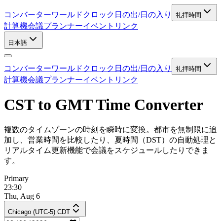
コンバーター
ワールドクロック
日の出/日の入り
礼拝時間
計算機
会議プランナー
イベントリンク
日本語
コンバーター
ワールドクロック
日の出/日の入り
礼拝時間
計算機
会議プランナー
イベントリンク
CST to GMT Time Converter
複数のタイムゾーンの時刻を瞬時に変換。都市を無制限に追
加し、営業時間を比較したり、夏時間（DST）の自動処理と
リアルタイム更新機能で会議をスケジュールしたりできま
す。
Primary
23:30
Thu, Aug 6
Chicago (UTC-5) CDT