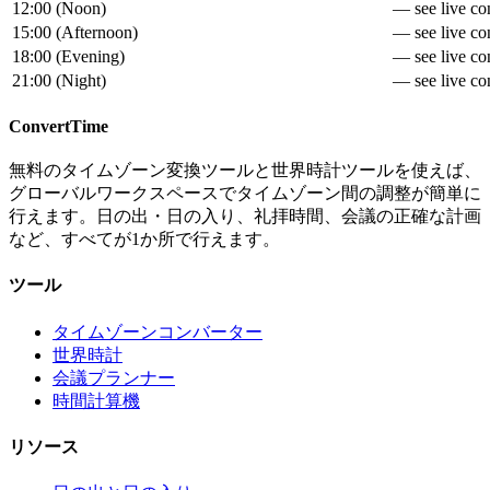
12:00
(
Noon
)
— see live con
15:00
(
Afternoon
)
— see live con
18:00
(
Evening
)
— see live con
21:00
(
Night
)
— see live con
ConvertTime
無料のタイムゾーン変換ツールと世界時計ツールを使えば、
グローバルワークスペースでタイムゾーン間の調整が簡単に
行えます。日の出・日の入り、礼拝時間、会議の正確な計画
など、すべてが1か所で行えます。
ツール
タイムゾーンコンバーター
世界時計
会議プランナー
時間計算機
リソース