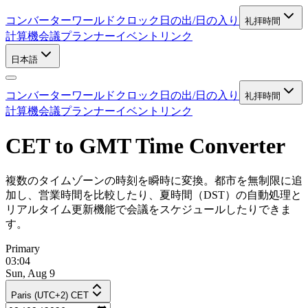
コンバーター
ワールドクロック
日の出/日の入り
礼拝時間
計算機
会議プランナー
イベントリンク
日本語
コンバーター
ワールドクロック
日の出/日の入り
礼拝時間
計算機
会議プランナー
イベントリンク
CET to GMT Time Converter
複数のタイムゾーンの時刻を瞬時に変換。都市を無制限に追
加し、営業時間を比較したり、夏時間（DST）の自動処理と
リアルタイム更新機能で会議をスケジュールしたりできま
す。
Primary
03:04
Sun, Aug 9
Paris (UTC+2) CET