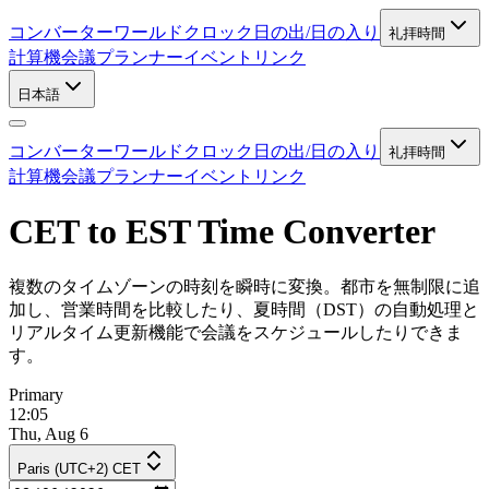
コンバーター
ワールドクロック
日の出/日の入り
礼拝時間
計算機
会議プランナー
イベントリンク
日本語
コンバーター
ワールドクロック
日の出/日の入り
礼拝時間
計算機
会議プランナー
イベントリンク
CET to EST Time Converter
複数のタイムゾーンの時刻を瞬時に変換。都市を無制限に追
加し、営業時間を比較したり、夏時間（DST）の自動処理と
リアルタイム更新機能で会議をスケジュールしたりできま
す。
Primary
12:05
Thu, Aug 6
Paris (UTC+2) CET