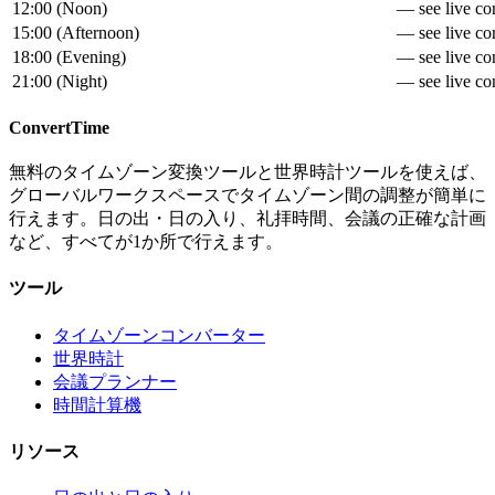
12:00
(
Noon
)
— see live con
15:00
(
Afternoon
)
— see live con
18:00
(
Evening
)
— see live con
21:00
(
Night
)
— see live con
ConvertTime
無料のタイムゾーン変換ツールと世界時計ツールを使えば、
グローバルワークスペースでタイムゾーン間の調整が簡単に
行えます。日の出・日の入り、礼拝時間、会議の正確な計画
など、すべてが1か所で行えます。
ツール
タイムゾーンコンバーター
世界時計
会議プランナー
時間計算機
リソース