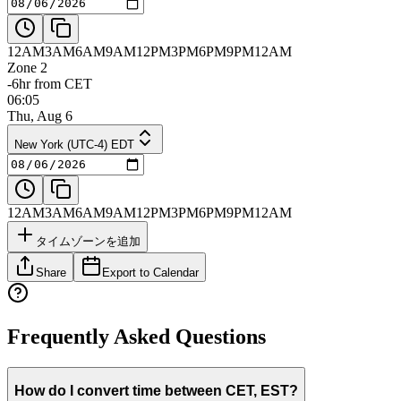
12AM
3AM
6AM
9AM
12PM
3PM
6PM
9PM
12AM
Zone 2
-6hr from CET
06:05
Thu, Aug 6
New York (UTC-4) EDT
12AM
3AM
6AM
9AM
12PM
3PM
6PM
9PM
12AM
タイムゾーンを追加
Share
Export to Calendar
Frequently Asked Questions
How do I convert time between CET, EST?