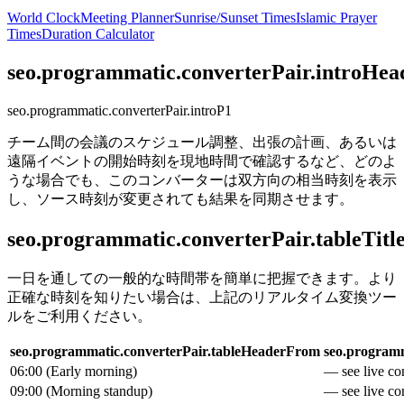
World Clock
Meeting Planner
Sunrise/Sunset Times
Islamic Prayer
Times
Duration Calculator
seo.programmatic.converterPair.introHea
seo.programmatic.converterPair.introP1
チーム間の会議のスケジュール調整、出張の計画、あるいは
遠隔イベントの開始時刻を現地時間で確認するなど、どのよ
うな場合でも、このコンバーターは双方向の相当時刻を表示
し、ソース時刻が変更されても結果を同期させます。
seo.programmatic.converterPair.tableTitl
一日を通しての一般的な時間帯を簡単に把握できます。より
正確な時刻を知りたい場合は、上記のリアルタイム変換ツー
ルをご利用ください。
seo.programmatic.converterPair.tableHeaderFrom
seo.programm
06:00
(
Early morning
)
— see live con
09:00
(
Morning standup
)
— see live con