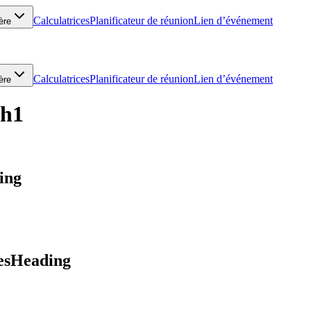
Calculatrices
Planificateur de réunion
Lien d’événement
ère
Calculatrices
Planificateur de réunion
Lien d’événement
ère
.h1
ing
esHeading