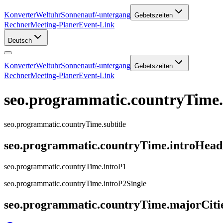
Konverter
Weltuhr
Sonnenauf/-untergang
Gebetszeiten
Rechner
Meeting-Planer
Event-Link
Deutsch
Konverter
Weltuhr
Sonnenauf/-untergang
Gebetszeiten
Rechner
Meeting-Planer
Event-Link
seo.programmatic.countryTime
seo.programmatic.countryTime.subtitle
seo.programmatic.countryTime.introHead
seo.programmatic.countryTime.introP1
seo.programmatic.countryTime.introP2Single
seo.programmatic.countryTime.majorCiti