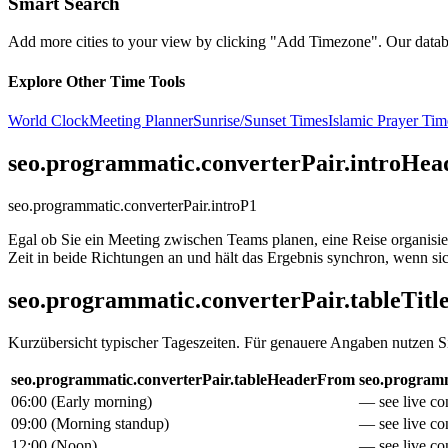
Smart Search
Add more cities to your view by clicking "Add Timezone". Our databas
Explore Other Time Tools
World Clock
Meeting Planner
Sunrise/Sunset Times
Islamic Prayer Tim
seo.programmatic.converterPair.introHea
seo.programmatic.converterPair.introP1
Egal ob Sie ein Meeting zwischen Teams planen, eine Reise organisie
Zeit in beide Richtungen an und hält das Ergebnis synchron, wenn sich
seo.programmatic.converterPair.tableTitl
Kurzübersicht typischer Tageszeiten. Für genauere Angaben nutzen S
seo.programmatic.converterPair.tableHeaderFrom
seo.programm
06:00
(
Early morning
)
— see live con
09:00
(
Morning standup
)
— see live con
12:00
(
Noon
)
— see live con