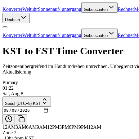
Konverter
Weltuhr
Sonnenauf/-untergang
Rechner
Me
Gebetszeiten
Deutsch
Konverter
Weltuhr
Sonnenauf/-untergang
Rechner
Me
Gebetszeiten
KST to EST Time Converter
Zeitzonenübergreifend im Handumdrehen umrechnen. Unbegrenzt viele
Aktualisierung.
Primary
01:22
Sat, Aug 8
Seoul (UTC+9) KST
12AM
3AM
6AM
9AM
12PM
3PM
6PM
9PM
12AM
Zone 2
-13hr from KST