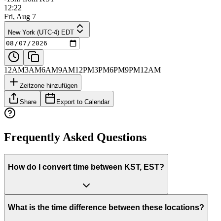
12:22
Fri, Aug 7
New York (UTC-4) EDT
12AM
3AM
6AM
9AM
12PM
3PM
6PM
9PM
12AM
Zeitzone hinzufügen
Share
Export to Calendar
Frequently Asked Questions
How do I convert time between KST, EST?
What is the time difference between these locations?