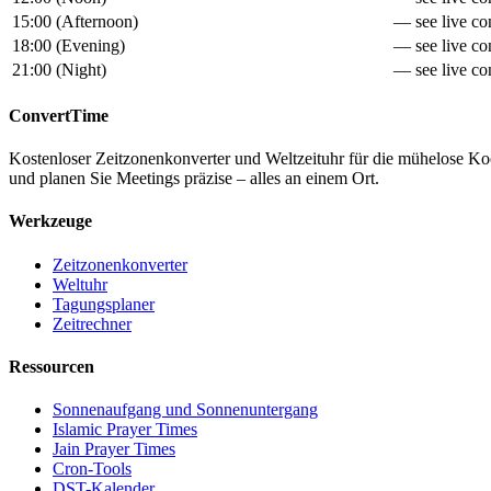
15:00
(
Afternoon
)
— see live con
18:00
(
Evening
)
— see live con
21:00
(
Night
)
— see live con
ConvertTime
Kostenloser Zeitzonenkonverter und Weltzeituhr für die mühelose K
und planen Sie Meetings präzise – alles an einem Ort.
Werkzeuge
Zeitzonenkonverter
Weltuhr
Tagungsplaner
Zeitrechner
Ressourcen
Sonnenaufgang und Sonnenuntergang
Islamic Prayer Times
Jain Prayer Times
Cron-Tools
DST-Kalender