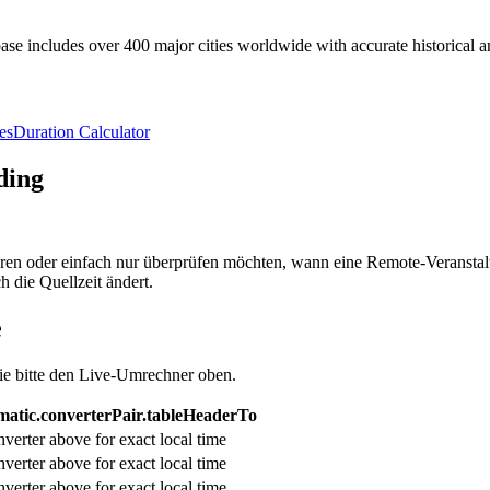
e includes over 400 major cities worldwide with accurate historical an
es
Duration Calculator
ding
ren oder einfach nur überprüfen möchten, wann eine Remote-Veranstaltu
 die Quellzeit ändert.
e
ie bitte den Live-Umrechner oben.
atic.converterPair.tableHeaderTo
verter above for exact local time
verter above for exact local time
verter above for exact local time