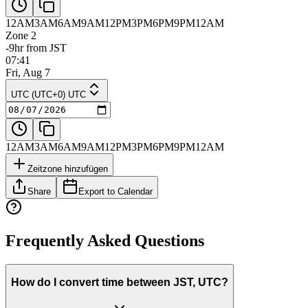
12AM
3AM
6AM
9AM
12PM
3PM
6PM
9PM
12AM
Zone 2
-9hr from JST
07:41
Fri, Aug 7
UTC (UTC+0) UTC
12AM
3AM
6AM
9AM
12PM
3PM
6PM
9PM
12AM
Zeitzone hinzufügen
Share
Export to Calendar
Frequently Asked Questions
How do I convert time between JST, UTC?