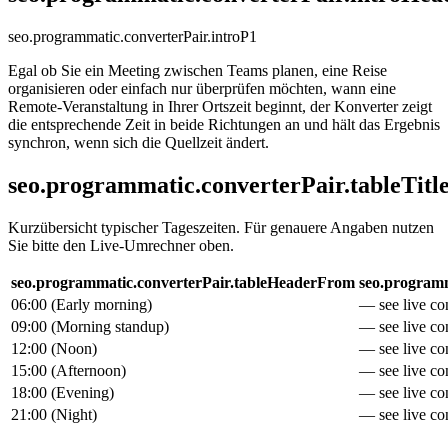
seo.programmatic.converterPair.introP1
Egal ob Sie ein Meeting zwischen Teams planen, eine Reise
organisieren oder einfach nur überprüfen möchten, wann eine
Remote-Veranstaltung in Ihrer Ortszeit beginnt, der Konverter zeigt
die entsprechende Zeit in beide Richtungen an und hält das Ergebnis
synchron, wenn sich die Quellzeit ändert.
seo.programmatic.converterPair.tableTitl
Kurzübersicht typischer Tageszeiten. Für genauere Angaben nutzen
Sie bitte den Live-Umrechner oben.
seo.programmatic.converterPair.tableHeaderFrom
seo.programm
06:00
(
Early morning
)
— see live con
09:00
(
Morning standup
)
— see live con
12:00
(
Noon
)
— see live con
15:00
(
Afternoon
)
— see live con
18:00
(
Evening
)
— see live con
21:00
(
Night
)
— see live con