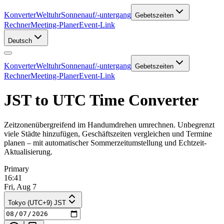
Konverter
Weltuhr
Sonnenauf/-untergang
Gebetszeiten
Rechner
Meeting-Planer
Event-Link
Deutsch
Konverter
Weltuhr
Sonnenauf/-untergang
Gebetszeiten
Rechner
Meeting-Planer
Event-Link
JST to UTC Time Converter
Zeitzonenübergreifend im Handumdrehen umrechnen. Unbegrenzt
viele Städte hinzufügen, Geschäftszeiten vergleichen und Termine
planen – mit automatischer Sommerzeitumstellung und Echtzeit-
Aktualisierung.
Primary
16:41
Fri, Aug 7
Tokyo (UTC+9) JST