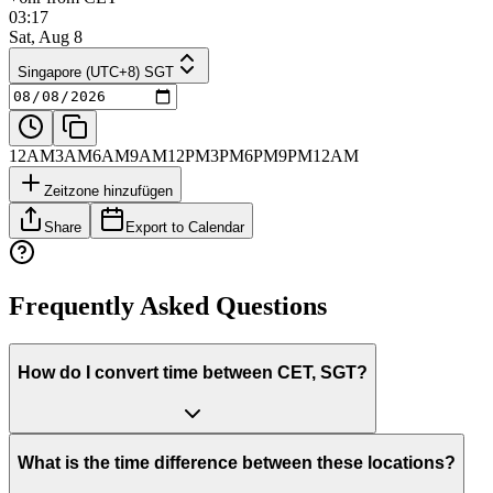
03:17
Sat, Aug 8
Singapore (UTC+8) SGT
12AM
3AM
6AM
9AM
12PM
3PM
6PM
9PM
12AM
Zeitzone hinzufügen
Share
Export to Calendar
Frequently Asked Questions
How do I convert time between CET, SGT?
What is the time difference between these locations?