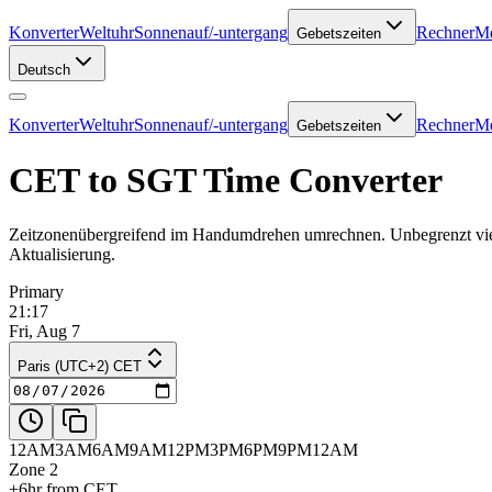
Konverter
Weltuhr
Sonnenauf/-untergang
Rechner
Me
Gebetszeiten
Deutsch
Konverter
Weltuhr
Sonnenauf/-untergang
Rechner
Me
Gebetszeiten
CET to SGT Time Converter
Zeitzonenübergreifend im Handumdrehen umrechnen. Unbegrenzt viele
Aktualisierung.
Primary
21:17
Fri, Aug 7
Paris (UTC+2) CET
12AM
3AM
6AM
9AM
12PM
3PM
6PM
9PM
12AM
Zone 2
+6hr from CET