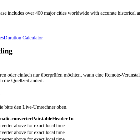
e includes over 400 major cities worldwide with accurate historical an
es
Duration Calculator
ding
ren oder einfach nur überprüfen möchten, wann eine Remote-Veranstaltu
 die Quellzeit ändert.
e
ie bitte den Live-Umrechner oben.
atic.converterPair.tableHeaderTo
verter above for exact local time
verter above for exact local time
verter above for exact local time