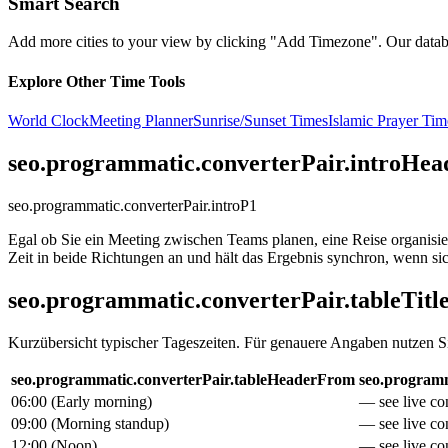
Smart Search
Add more cities to your view by clicking "Add Timezone". Our databas
Explore Other Time Tools
World Clock
Meeting Planner
Sunrise/Sunset Times
Islamic Prayer Tim
seo.programmatic.converterPair.introHea
seo.programmatic.converterPair.introP1
Egal ob Sie ein Meeting zwischen Teams planen, eine Reise organisie
Zeit in beide Richtungen an und hält das Ergebnis synchron, wenn sich
seo.programmatic.converterPair.tableTitl
Kurzübersicht typischer Tageszeiten. Für genauere Angaben nutzen S
seo.programmatic.converterPair.tableHeaderFrom
seo.programm
06:00
(
Early morning
)
— see live con
09:00
(
Morning standup
)
— see live con
12:00
(
Noon
)
— see live con