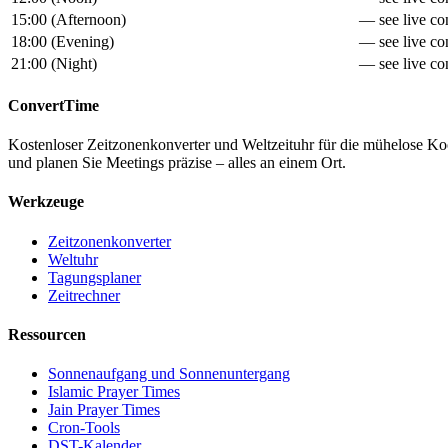
15:00
(
Afternoon
)
— see live con
18:00
(
Evening
)
— see live con
21:00
(
Night
)
— see live con
ConvertTime
Kostenloser Zeitzonenkonverter und Weltzeituhr für die mühelose K
und planen Sie Meetings präzise – alles an einem Ort.
Werkzeuge
Zeitzonenkonverter
Weltuhr
Tagungsplaner
Zeitrechner
Ressourcen
Sonnenaufgang und Sonnenuntergang
Islamic Prayer Times
Jain Prayer Times
Cron-Tools
DST-Kalender