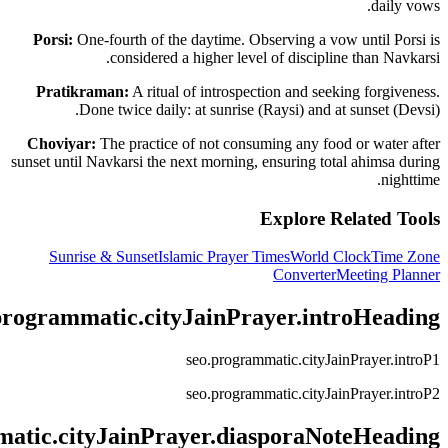
daily vows.
Porsi:
One-fourth of the daytime. Observing a vow until Porsi is
considered a higher level of discipline than Navkarsi.
Pratikraman:
A ritual of introspection and seeking forgiveness.
Done twice daily: at sunrise (Raysi) and at sunset (Devsi).
Choviyar:
The practice of not consuming any food or water after
sunset until Navkarsi the next morning, ensuring total ahimsa during
nighttime.
Explore Related Tools
Sunrise & Sunset
Islamic Prayer Times
World Clock
Time Zone
Converter
Meeting Planner
programmatic.cityJainPrayer.introHeading
seo.programmatic.cityJainPrayer.introP1
seo.programmatic.cityJainPrayer.introP2
matic.cityJainPrayer.diasporaNoteHeading