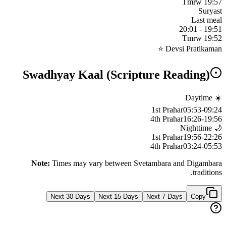
Tmrw
19:57
Suryast
Last meal
20:01
-
19:51
Tmrw
19:52
Devsi Pratikaman ⭐
Swadhyay Kaal (Scripture Reading)
☀️ Daytime
1st Prahar
05:53
-
09:24
4th Prahar
16:26
-
19:56
🌙 Nighttime
1st Prahar
19:56
-
22:26
4th Prahar
03:24
-
05:53
Note:
Times may vary between Svetambara and Digambara
traditions.
Next 30 Days
Next 15 Days
Next 7 Days
Copy