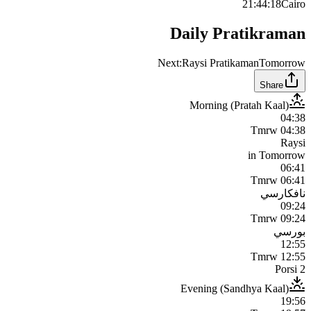
21:44:18
Cairo
Daily Pratikraman
Next:
Raysi Pratikaman
Tomorrow
Share
Morning (Pratah Kaal)
04:38
Tmrw
04:38
Raysi
in
Tomorrow
06:41
Tmrw
06:41
نافكارسي
09:24
Tmrw
09:24
بورسي
12:55
Tmrw
12:55
2 Porsi
Evening (Sandhya Kaal)
19:56