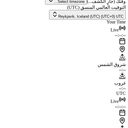
وقتك
(جارٍ الكشف...)
Select timezone...
التوقيت العالمي المنسق (UTC)
Reykjavik, Iceland (UTC) (UTC+0) UTC
Your Time
Live
--:--:--
شروق الشمس
--:--
غروب
--:--
UTC
Live
--:--:--