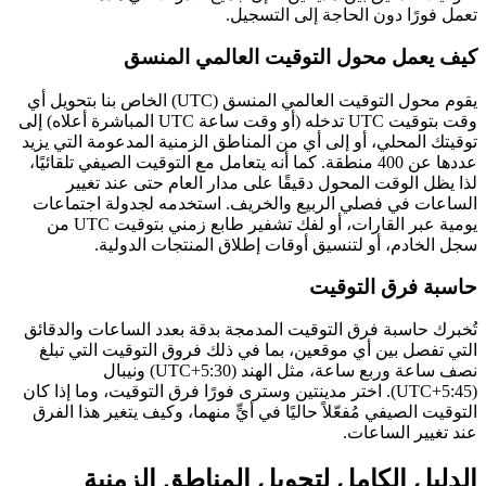
تعمل فورًا دون الحاجة إلى التسجيل.
كيف يعمل محول التوقيت العالمي المنسق
يقوم محول التوقيت العالمي المنسق (UTC) الخاص بنا بتحويل أي
وقت بتوقيت UTC تدخله (أو وقت ساعة UTC المباشرة أعلاه) إلى
توقيتك المحلي، أو إلى أي من المناطق الزمنية المدعومة التي يزيد
عددها عن 400 منطقة. كما أنه يتعامل مع التوقيت الصيفي تلقائيًا،
لذا يظل الوقت المحول دقيقًا على مدار العام حتى عند تغيير
الساعات في فصلي الربيع والخريف. استخدمه لجدولة اجتماعات
يومية عبر القارات، أو لفك تشفير طابع زمني بتوقيت UTC من
سجل الخادم، أو لتنسيق أوقات إطلاق المنتجات الدولية.
حاسبة فرق التوقيت
تُخبرك حاسبة فرق التوقيت المدمجة بدقة بعدد الساعات والدقائق
التي تفصل بين أي موقعين، بما في ذلك فروق التوقيت التي تبلغ
نصف ساعة وربع ساعة، مثل الهند (UTC+5:30) ونيبال
(UTC+5:45). اختر مدينتين وسترى فورًا فرق التوقيت، وما إذا كان
التوقيت الصيفي مُفعّلاً حاليًا في أيٍّ منهما، وكيف يتغير هذا الفرق
عند تغيير الساعات.
الدليل الكامل لتحويل المناطق الزمنية