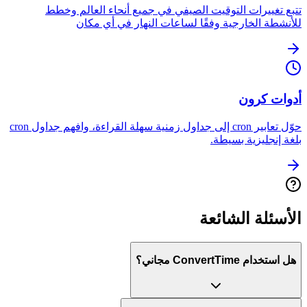
تتبع تغييرات التوقيت الصيفي في جميع أنحاء العالم وخطط
للأنشطة الخارجية وفقًا لساعات النهار في أي مكان
أدوات كرون
حوّل تعابير cron إلى جداول زمنية سهلة القراءة، وافهم جداول cron
بلغة إنجليزية بسيطة.
الأسئلة الشائعة
هل استخدام ConvertTime مجاني؟