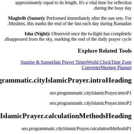
approximately equal to its length. It's a vital time for reflection
during the busy day.
Maghrib (Sunset):
Performed immediately after the sun sets. For
Muslims, this marks the end of the fast each day during Ramadan.
Isha (Night):
Observed once the twilight has completely
disappeared from the sky, marking the end of the daily prayer cycle.
Explore Related Tools
Sunrise & Sunset
Jain Prayer Times
World Clock
Time Zone
Converter
Meeting Planner
grammatic.cityIslamicPrayer.introHeading
seo.programmatic.cityIslamicPrayer.introP1
seo.programmatic.cityIslamicPrayer.introP2
yIslamicPrayer.calculationMethodsHeading
seo.programmatic.cityIslamicPrayer.calculationMethodsP1