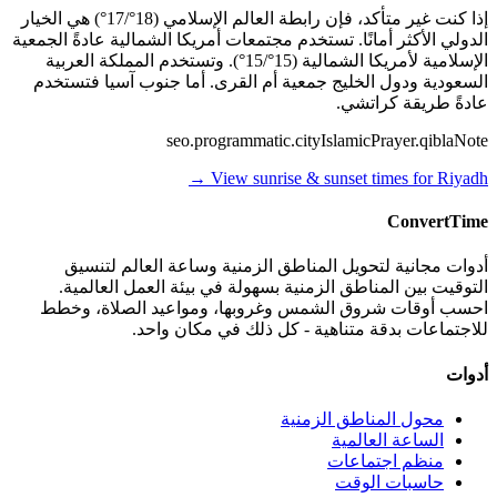
إذا كنت غير متأكد، فإن رابطة العالم الإسلامي (18°/17°) هي الخيار
الدولي الأكثر أمانًا. تستخدم مجتمعات أمريكا الشمالية عادةً الجمعية
الإسلامية لأمريكا الشمالية (15°/15°). وتستخدم المملكة العربية
السعودية ودول الخليج جمعية أم القرى. أما جنوب آسيا فتستخدم
عادةً طريقة كراتشي.
seo.programmatic.cityIslamicPrayer.qiblaNote
→
View sunrise & sunset times for
Riyadh
ConvertTime
أدوات مجانية لتحويل المناطق الزمنية وساعة العالم لتنسيق
التوقيت بين المناطق الزمنية بسهولة في بيئة العمل العالمية.
احسب أوقات شروق الشمس وغروبها، ومواعيد الصلاة، وخطط
للاجتماعات بدقة متناهية - كل ذلك في مكان واحد.
أدوات
محول المناطق الزمنية
الساعة العالمية
منظم اجتماعات
حاسبات الوقت