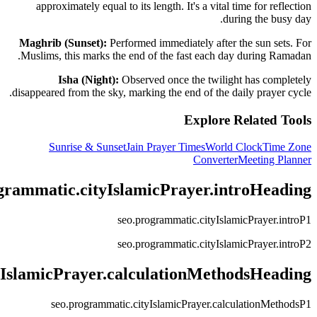
approximately equal to its length. It's a vital time for reflection
during the busy day.
Maghrib (Sunset):
Performed immediately after the sun sets. For
Muslims, this marks the end of the fast each day during Ramadan.
Isha (Night):
Observed once the twilight has completely
disappeared from the sky, marking the end of the daily prayer cycle.
Explore Related Tools
Sunrise & Sunset
Jain Prayer Times
World Clock
Time Zone
Converter
Meeting Planner
grammatic.cityIslamicPrayer.introHeading
seo.programmatic.cityIslamicPrayer.introP1
seo.programmatic.cityIslamicPrayer.introP2
yIslamicPrayer.calculationMethodsHeading
seo.programmatic.cityIslamicPrayer.calculationMethodsP1