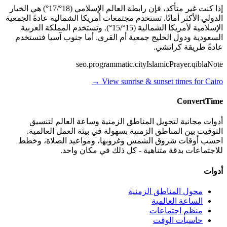
إذا كنت غير متأكد، فإن رابطة العالم الإسلامي (18°/17°) هي الخيار
الدولي الأكثر أمانًا. تستخدم مجتمعات أمريكا الشمالية عادةً الجمعية
الإسلامية لأمريكا الشمالية (15°/15°). وتستخدم المملكة العربية
السعودية ودول الخليج جمعية أم القرى. أما جنوب آسيا فتستخدم
عادةً طريقة كراتشي.
seo.programmatic.cityIslamicPrayer.qiblaNote
→
View sunrise & sunset times for
Cairo
ConvertTime
أدوات مجانية لتحويل المناطق الزمنية وساعة العالم لتنسيق
التوقيت بين المناطق الزمنية بسهولة في بيئة العمل العالمية.
احسب أوقات شروق الشمس وغروبها، ومواعيد الصلاة، وخطط
للاجتماعات بدقة متناهية - كل ذلك في مكان واحد.
أدوات
محول المناطق الزمنية
الساعة العالمية
منظم اجتماعات
حاسبات الوقت