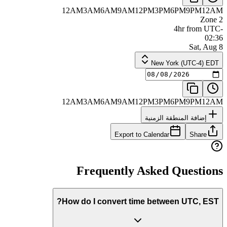
12AM
3AM
6AM
9AM
12PM
3PM
6PM
9PM
12AM
Zone 2
-4hr from UTC
02:36
Sat, Aug 8
New York (UTC-4) EDT
12AM
3AM
6AM
9AM
12PM
3PM
6PM
9PM
12AM
إضافة المنطقة الزمنية
Export to Calendar
Share
Frequently Asked Questions
How do I convert time between UTC, EST?