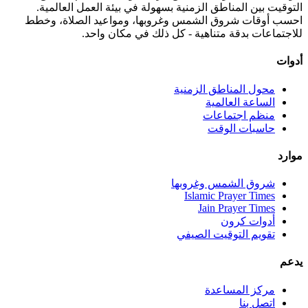
التوقيت بين المناطق الزمنية بسهولة في بيئة العمل العالمية.
احسب أوقات شروق الشمس وغروبها، ومواعيد الصلاة، وخطط
للاجتماعات بدقة متناهية - كل ذلك في مكان واحد.
أدوات
محول المناطق الزمنية
الساعة العالمية
منظم اجتماعات
حاسبات الوقت
موارد
شروق الشمس وغروبها
Islamic Prayer Times
Jain Prayer Times
أدوات كرون
تقويم التوقيت الصيفي
يدعم
مركز المساعدة
اتصل بنا