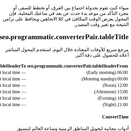
سواء كنت تقوم بجدولة اجتماع بين الفرق، أو تخطط للسفر، أو
مجرد التأكد من موعد بدء حدث عن بعد في ساعتك المحلية، فإن
المحول يعرض الوقت المكافئ في كلا الاتجاهين ويحافظ على تزامن
النتيجة مع تغير وقت المصدر.
seo.programmatic.converterPair.tableTitle
مرجع سريع للأوقات المعتادة خلال اليوم. استخدم المحول المباشر
أعلاه للحصول على دقة أكبر.
tableHeaderTo
seo.programmatic.converterPair.tableHeaderFrom
— see live converter above for exact local time
)
Early morning
(
06:00
— see live converter above for exact local time
)
Morning standup
(
09:00
— see live converter above for exact local time
)
Noon
(
12:00
— see live converter above for exact local time
)
Afternoon
(
15:00
— see live converter above for exact local time
)
Evening
(
18:00
— see live converter above for exact local time
)
Night
(
21:00
ConvertTime
أدوات مجانية لتحويل المناطق الزمنية وساعة العالم لتنسيق