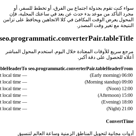
سواء كنت تقوم بجدولة اجتماع بين الفرق، أو تخطط للسفر، أو
مجرد التأكد من موعد بدء حدث عن بعد في ساعتك المحلية، فإن
المحول يعرض الوقت المكافئ في كلا الاتجاهين ويحافظ على تزامن
النتيجة مع تغير وقت المصدر.
seo.programmatic.converterPair.tableTitle
مرجع سريع للأوقات المعتادة خلال اليوم. استخدم المحول المباشر
أعلاه للحصول على دقة أكبر.
tableHeaderTo
seo.programmatic.converterPair.tableHeaderFrom
— see live converter above for exact local time
)
Early morning
(
06:00
— see live converter above for exact local time
)
Morning standup
(
09:00
— see live converter above for exact local time
)
Noon
(
12:00
— see live converter above for exact local time
)
Afternoon
(
15:00
— see live converter above for exact local time
)
Evening
(
18:00
— see live converter above for exact local time
)
Night
(
21:00
ConvertTime
أدوات مجانية لتحويل المناطق الزمنية وساعة العالم لتنسيق