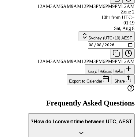
12AM
3AM
6AM
9AM
12PM
3PM
6PM
9PM
12AM
Zone 2
+10hr from UTC
01:19
Sat, Aug 8
Sydney (UTC+10) AEST
12AM
3AM
6AM
9AM
12PM
3PM
6PM
9PM
12AM
إضافة المنطقة الزمنية
Export to Calendar
Share
Frequently Asked Questions
How do I convert time between UTC, AEST?