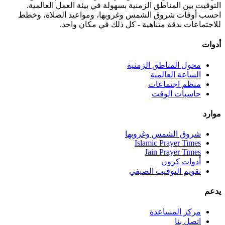
التوقيت بين المناطق الزمنية بسهولة في بيئة العمل العالمية.
احسب أوقات شروق الشمس وغروبها، ومواعيد الصلاة، وخطط
للاجتماعات بدقة متناهية - كل ذلك في مكان واحد.
أدوات
محول المناطق الزمنية
الساعة العالمية
منظم اجتماعات
حاسبات الوقت
موارد
شروق الشمس وغروبها
Islamic Prayer Times
Jain Prayer Times
أدوات كرون
تقويم التوقيت الصيفي
يدعم
مركز المساعدة
اتصل بنا