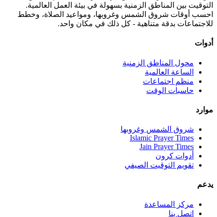
التوقيت بين المناطق الزمنية بسهولة في بيئة العمل العالمية.
احسب أوقات شروق الشمس وغروبها، ومواعيد الصلاة، وخطط
للاجتماعات بدقة متناهية - كل ذلك في مكان واحد.
أدوات
محول المناطق الزمنية
الساعة العالمية
منظم اجتماعات
حاسبات الوقت
موارد
شروق الشمس وغروبها
Islamic Prayer Times
Jain Prayer Times
أدوات كرون
تقويم التوقيت الصيفي
يدعم
مركز المساعدة
اتصل بنا