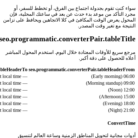
سواء كنت تقوم بجدولة اجتماع بين الفرق، أو تخطط للسفر، أو
مجرد التأكد من موعد بدء حدث عن بعد في ساعتك المحلية، فإن
المحول يعرض الوقت المكافئ في كلا الاتجاهين ويحافظ على تزامن
النتيجة مع تغير وقت المصدر.
seo.programmatic.converterPair.tableTitle
مرجع سريع للأوقات المعتادة خلال اليوم. استخدم المحول المباشر
أعلاه للحصول على دقة أكبر.
tableHeaderTo
seo.programmatic.converterPair.tableHeaderFrom
— see live converter above for exact local time
)
Early morning
(
06:00
— see live converter above for exact local time
)
Morning standup
(
09:00
— see live converter above for exact local time
)
Noon
(
12:00
— see live converter above for exact local time
)
Afternoon
(
15:00
— see live converter above for exact local time
)
Evening
(
18:00
— see live converter above for exact local time
)
Night
(
21:00
ConvertTime
أدوات مجانية لتحويل المناطق الزمنية وساعة العالم لتنسيق