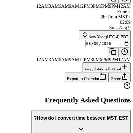
12AM
3AM
6AM
9AM
12PM
3PM
6PM
9PM
12AM
Zone 2
+2hr from MST
02:09
Sun, Aug 9
New York (UTC-4) EDT
12AM
3AM
6AM
9AM
12PM
3PM
6PM
9PM
12AM
إضافة المنطقة الزمنية
Export to Calendar
Share
Frequently Asked Questions
How do I convert time between MST, EST?