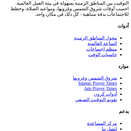
التوقيت بين المناطق الزمنية بسهولة في بيئة العمل العالمية.
احسب أوقات شروق الشمس وغروبها، ومواعيد الصلاة، وخطط
للاجتماعات بدقة متناهية - كل ذلك في مكان واحد.
أدوات
محول المناطق الزمنية
الساعة العالمية
منظم اجتماعات
حاسبات الوقت
موارد
شروق الشمس وغروبها
Islamic Prayer Times
Jain Prayer Times
أدوات كرون
تقويم التوقيت الصيفي
يدعم
مركز المساعدة
اتصل بنا