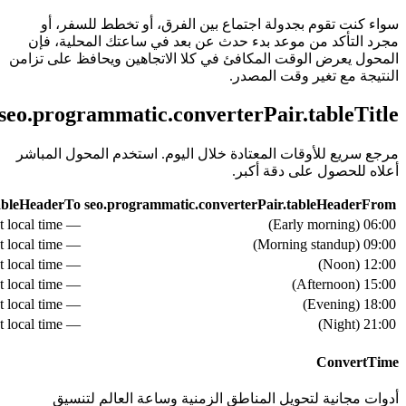
سواء كنت تقوم بجدولة اجتماع بين الفرق، أو تخطط للسفر، أو
مجرد التأكد من موعد بدء حدث عن بعد في ساعتك المحلية، فإن
المحول يعرض الوقت المكافئ في كلا الاتجاهين ويحافظ على تزامن
النتيجة مع تغير وقت المصدر.
seo.programmatic.converterPair.tableTitle
مرجع سريع للأوقات المعتادة خلال اليوم. استخدم المحول المباشر
أعلاه للحصول على دقة أكبر.
tableHeaderTo
seo.programmatic.converterPair.tableHeaderFrom
— see live converter above for exact local time
)
Early morning
(
06:00
— see live converter above for exact local time
)
Morning standup
(
09:00
— see live converter above for exact local time
)
Noon
(
12:00
— see live converter above for exact local time
)
Afternoon
(
15:00
— see live converter above for exact local time
)
Evening
(
18:00
— see live converter above for exact local time
)
Night
(
21:00
ConvertTime
أدوات مجانية لتحويل المناطق الزمنية وساعة العالم لتنسيق