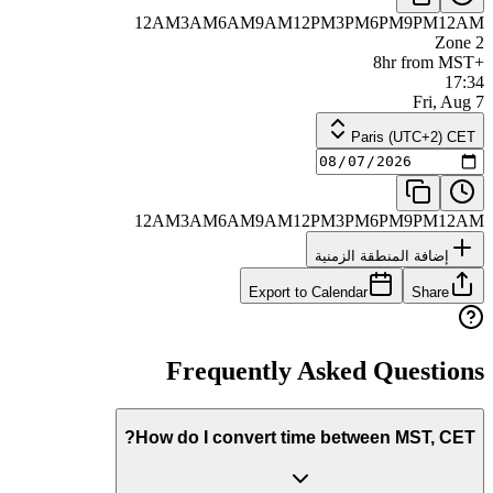
12AM
3AM
6AM
9AM
12PM
3PM
6PM
9PM
12AM
Zone 2
+8hr from MST
17:34
Fri, Aug 7
Paris (UTC+2) CET
12AM
3AM
6AM
9AM
12PM
3PM
6PM
9PM
12AM
إضافة المنطقة الزمنية
Export to Calendar
Share
Frequently Asked Questions
How do I convert time between MST, CET?