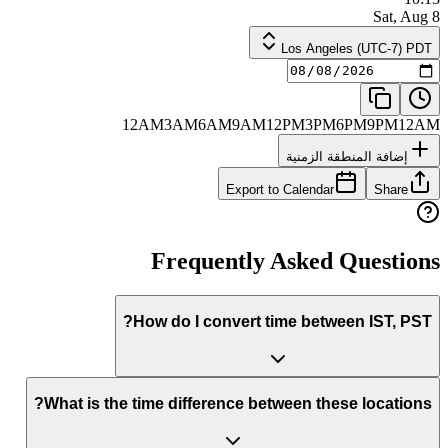
Sat, Aug 8
Los Angeles (UTC-7) PDT
12AM
3AM
6AM
9AM
12PM
3PM
6PM
9PM
12AM
إضافة المنطقة الزمنية
Export to Calendar
Share
Frequently Asked Questions
How do I convert time between IST, PST?
What is the time difference between these locations?