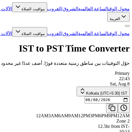
محول الوقت
الساعة العالمية
الشروق/الغروب
الآلات 
مواقيت الصلاة
العربية
محول الوقت
الساعة العالمية
الشروق/الغروب
الآلات 
مواقيت الصلاة
IST to PST Time Converter
حوّل التوقيتات بين مناطق زمنية متعددة فورًا. أضف عددًا غير محد.
Primary
22:43
Sat, Aug 8
Kolkata (UTC+5:30) IST
12AM
3AM
6AM
9AM
12PM
3PM
6PM
9PM
12AM
Zone 2
-12.5hr from IST
10:13