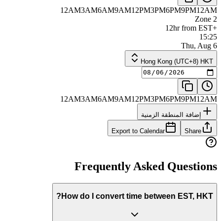
12AM
3AM
6AM
9AM
12PM
3PM
6PM
9PM
12AM
Zone 2
+12hr from EST
15:25
Thu, Aug 6
Hong Kong (UTC+8) HKT
12AM
3AM
6AM
9AM
12PM
3PM
6PM
9PM
12AM
إضافة المنطقة الزمنية
Export to Calendar
Share
Frequently Asked Questions
How do I convert time between EST, HKT?