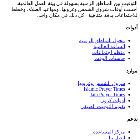
التوقيت بين المناطق الزمنية بسهولة في بيئة العمل العالمية.
احسب أوقات شروق الشمس وغروبها، ومواعيد الصلاة، وخطط
للاجتماعات بدقة متناهية - كل ذلك في مكان واحد.
أدوات
محول المناطق الزمنية
الساعة العالمية
منظم اجتماعات
حاسبات الوقت
موارد
شروق الشمس وغروبها
Islamic Prayer Times
Jain Prayer Times
أدوات كرون
تقويم التوقيت الصيفي
يدعم
مركز المساعدة
اتصل بنا