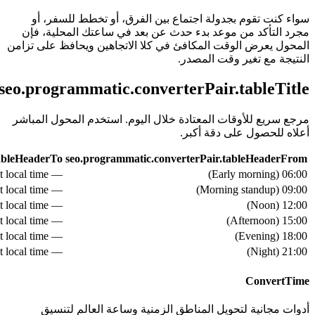
سواء كنت تقوم بجدولة اجتماع بين الفرق، أو تخطط للسفر، أو
مجرد التأكد من موعد بدء حدث عن بعد في ساعتك المحلية، فإن
المحول يعرض الوقت المكافئ في كلا الاتجاهين ويحافظ على تزامن
النتيجة مع تغير وقت المصدر.
seo.programmatic.converterPair.tableTitle
مرجع سريع للأوقات المعتادة خلال اليوم. استخدم المحول المباشر
أعلاه للحصول على دقة أكبر.
tableHeaderTo
seo.programmatic.converterPair.tableHeaderFrom
— see live converter above for exact local time
)
Early morning
(
06:00
— see live converter above for exact local time
)
Morning standup
(
09:00
— see live converter above for exact local time
)
Noon
(
12:00
— see live converter above for exact local time
)
Afternoon
(
15:00
— see live converter above for exact local time
)
Evening
(
18:00
— see live converter above for exact local time
)
Night
(
21:00
ConvertTime
أدوات مجانية لتحويل المناطق الزمنية وساعة العالم لتنسيق