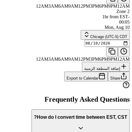
12AM
3AM
6AM
9AM
12PM
3PM
6PM
9PM
12AM
Zone 2
-1hr from EST
00:05
Mon, Aug 10
Chicago (UTC-5) CDT
12AM
3AM
6AM
9AM
12PM
3PM
6PM
9PM
12AM
إضافة المنطقة الزمنية
Export to Calendar
Share
Frequently Asked Questions
How do I convert time between EST, CST?