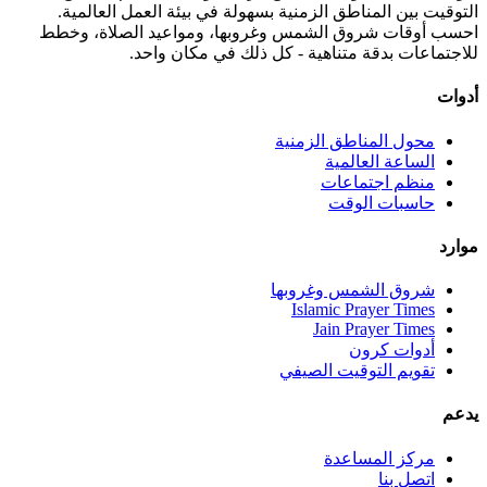
التوقيت بين المناطق الزمنية بسهولة في بيئة العمل العالمية.
احسب أوقات شروق الشمس وغروبها، ومواعيد الصلاة، وخطط
للاجتماعات بدقة متناهية - كل ذلك في مكان واحد.
أدوات
محول المناطق الزمنية
الساعة العالمية
منظم اجتماعات
حاسبات الوقت
موارد
شروق الشمس وغروبها
Islamic Prayer Times
Jain Prayer Times
أدوات كرون
تقويم التوقيت الصيفي
يدعم
مركز المساعدة
اتصل بنا