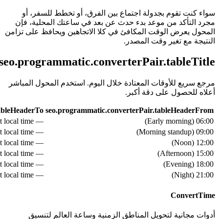
سواء كنت تقوم بجدولة اجتماع بين الفرق، أو تخطط للسفر، أو
مجرد التأكد من موعد بدء حدث عن بعد في ساعتك المحلية، فإن
المحول يعرض الوقت المكافئ في كلا الاتجاهين ويحافظ على تزامن
النتيجة مع تغير وقت المصدر.
seo.programmatic.converterPair.tableTitle
مرجع سريع للأوقات المعتادة خلال اليوم. استخدم المحول المباشر
أعلاه للحصول على دقة أكبر.
tableHeaderTo
seo.programmatic.converterPair.tableHeaderFrom
— see live converter above for exact local time
)
Early morning
(
06:00
— see live converter above for exact local time
)
Morning standup
(
09:00
— see live converter above for exact local time
)
Noon
(
12:00
— see live converter above for exact local time
)
Afternoon
(
15:00
— see live converter above for exact local time
)
Evening
(
18:00
— see live converter above for exact local time
)
Night
(
21:00
ConvertTime
أدوات مجانية لتحويل المناطق الزمنية وساعة العالم لتنسيق