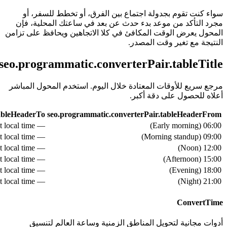
سواء كنت تقوم بجدولة اجتماع بين الفرق، أو تخطط للسفر، أو
مجرد التأكد من موعد بدء حدث عن بعد في ساعتك المحلية، فإن
المحول يعرض الوقت المكافئ في كلا الاتجاهين ويحافظ على تزامن
النتيجة مع تغير وقت المصدر.
seo.programmatic.converterPair.tableTitle
مرجع سريع للأوقات المعتادة خلال اليوم. استخدم المحول المباشر
أعلاه للحصول على دقة أكبر.
tableHeaderTo
seo.programmatic.converterPair.tableHeaderFrom
— see live converter above for exact local time
)
Early morning
(
06:00
— see live converter above for exact local time
)
Morning standup
(
09:00
— see live converter above for exact local time
)
Noon
(
12:00
— see live converter above for exact local time
)
Afternoon
(
15:00
— see live converter above for exact local time
)
Evening
(
18:00
— see live converter above for exact local time
)
Night
(
21:00
ConvertTime
أدوات مجانية لتحويل المناطق الزمنية وساعة العالم لتنسيق