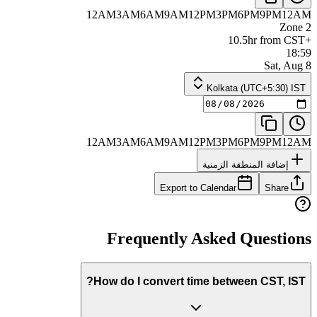
12AM
3AM
6AM
9AM
12PM
3PM
6PM
9PM
12AM
Zone 2
+10.5hr from CST
18:59
Sat, Aug 8
Kolkata (UTC+5:30) IST
12AM
3AM
6AM
9AM
12PM
3PM
6PM
9PM
12AM
إضافة المنطقة الزمنية
Export to Calendar
Share
Frequently Asked Questions
How do I convert time between CST, IST?