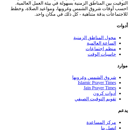
التوقيت بين المناطق الزمنية بسهولة في بيئة العمل العالمية.
احسب أوقات شروق الشمس وغروبها، ومواعيد الصلاة، وخطط
للاجتماعات بدقة متناهية - كل ذلك في مكان واحد.
أدوات
محول المناطق الزمنية
الساعة العالمية
منظم اجتماعات
حاسبات الوقت
موارد
شروق الشمس وغروبها
Islamic Prayer Times
Jain Prayer Times
أدوات كرون
تقويم التوقيت الصيفي
يدعم
مركز المساعدة
اتصل بنا