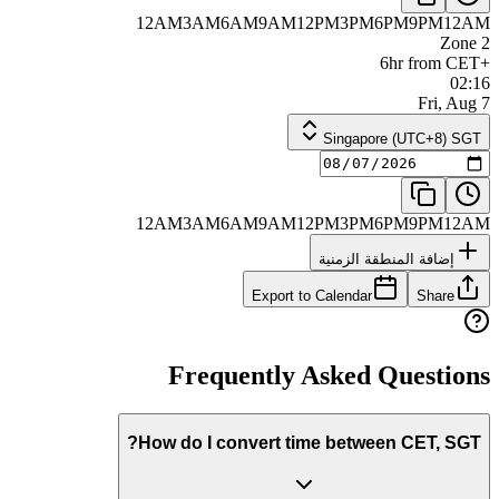
12AM
3AM
6AM
9AM
12PM
3PM
6PM
9PM
12AM
Zone 2
+6hr from CET
02:16
Fri, Aug 7
Singapore (UTC+8) SGT
12AM
3AM
6AM
9AM
12PM
3PM
6PM
9PM
12AM
إضافة المنطقة الزمنية
Export to Calendar
Share
Frequently Asked Questions
How do I convert time between CET, SGT?