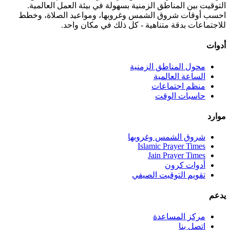
التوقيت بين المناطق الزمنية بسهولة في بيئة العمل العالمية.
احسب أوقات شروق الشمس وغروبها، ومواعيد الصلاة، وخطط
للاجتماعات بدقة متناهية - كل ذلك في مكان واحد.
أدوات
محول المناطق الزمنية
الساعة العالمية
منظم اجتماعات
حاسبات الوقت
موارد
شروق الشمس وغروبها
Islamic Prayer Times
Jain Prayer Times
أدوات كرون
تقويم التوقيت الصيفي
يدعم
مركز المساعدة
اتصل بنا