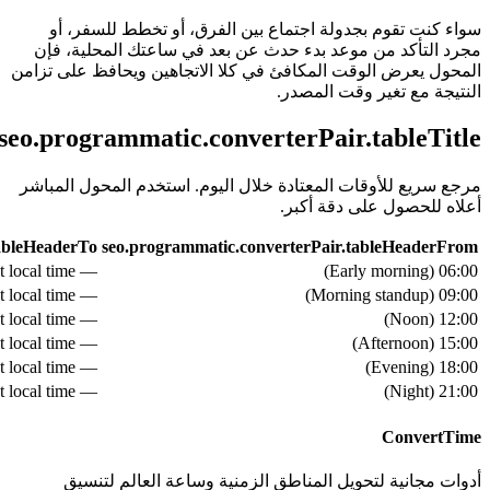
سواء كنت تقوم بجدولة اجتماع بين الفرق، أو تخطط للسفر، أو
مجرد التأكد من موعد بدء حدث عن بعد في ساعتك المحلية، فإن
المحول يعرض الوقت المكافئ في كلا الاتجاهين ويحافظ على تزامن
النتيجة مع تغير وقت المصدر.
seo.programmatic.converterPair.tableTitle
مرجع سريع للأوقات المعتادة خلال اليوم. استخدم المحول المباشر
أعلاه للحصول على دقة أكبر.
tableHeaderTo
seo.programmatic.converterPair.tableHeaderFrom
— see live converter above for exact local time
)
Early morning
(
06:00
— see live converter above for exact local time
)
Morning standup
(
09:00
— see live converter above for exact local time
)
Noon
(
12:00
— see live converter above for exact local time
)
Afternoon
(
15:00
— see live converter above for exact local time
)
Evening
(
18:00
— see live converter above for exact local time
)
Night
(
21:00
ConvertTime
أدوات مجانية لتحويل المناطق الزمنية وساعة العالم لتنسيق