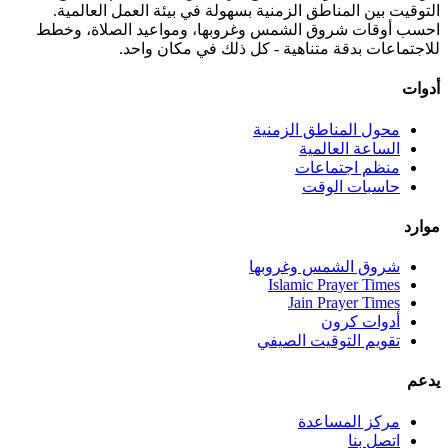
التوقيت بين المناطق الزمنية بسهولة في بيئة العمل العالمية.
احسب أوقات شروق الشمس وغروبها، ومواعيد الصلاة، وخطط
للاجتماعات بدقة متناهية - كل ذلك في مكان واحد.
أدوات
محول المناطق الزمنية
الساعة العالمية
منظم اجتماعات
حاسبات الوقت
موارد
شروق الشمس وغروبها
Islamic Prayer Times
Jain Prayer Times
أدوات كرون
تقويم التوقيت الصيفي
يدعم
مركز المساعدة
اتصل بنا