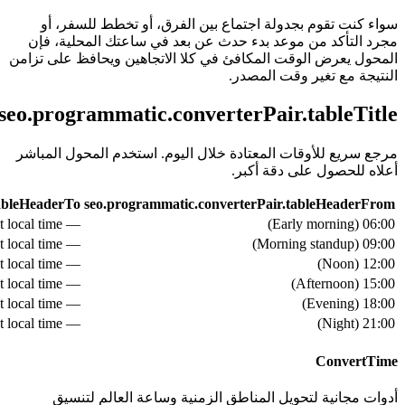
سواء كنت تقوم بجدولة اجتماع بين الفرق، أو تخطط للسفر، أو
مجرد التأكد من موعد بدء حدث عن بعد في ساعتك المحلية، فإن
المحول يعرض الوقت المكافئ في كلا الاتجاهين ويحافظ على تزامن
النتيجة مع تغير وقت المصدر.
seo.programmatic.converterPair.tableTitle
مرجع سريع للأوقات المعتادة خلال اليوم. استخدم المحول المباشر
أعلاه للحصول على دقة أكبر.
tableHeaderTo
seo.programmatic.converterPair.tableHeaderFrom
— see live converter above for exact local time
)
Early morning
(
06:00
— see live converter above for exact local time
)
Morning standup
(
09:00
— see live converter above for exact local time
)
Noon
(
12:00
— see live converter above for exact local time
)
Afternoon
(
15:00
— see live converter above for exact local time
)
Evening
(
18:00
— see live converter above for exact local time
)
Night
(
21:00
ConvertTime
أدوات مجانية لتحويل المناطق الزمنية وساعة العالم لتنسيق