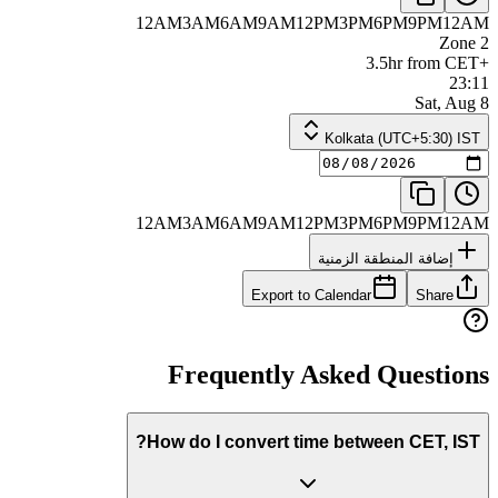
12AM
3AM
6AM
9AM
12PM
3PM
6PM
9PM
12AM
Zone 2
+3.5hr from CET
23:11
Sat, Aug 8
Kolkata (UTC+5:30) IST
12AM
3AM
6AM
9AM
12PM
3PM
6PM
9PM
12AM
إضافة المنطقة الزمنية
Export to Calendar
Share
Frequently Asked Questions
How do I convert time between CET, IST?